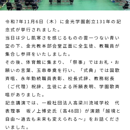
令和7年11月6日（木）に金光学園創立131年の記
念式が挙行されました。
当日は少し肌寒さを感じるものの雲一つない青い
空の下、金光教本部会堂正面に全生徒、教職員が
集合し参拝をいたしました。
その後、体育館に集まり、「祭事」ではお礼・お
願いの言葉、玉串奉奠を行い、「式典」では国歌
斉唱、永年勤続職員表彰、校長式辞、教務総長
（ご代理）祝辞、生徒による所願表明、学園歌斉
唱がありました。
記念講演では、一般社団法人高梁川流域学校 代
表理事 坂ノ上博史氏（高48回）が演題「越境と
自由～過去も未来も変えられる～」をお話くださ
いました。