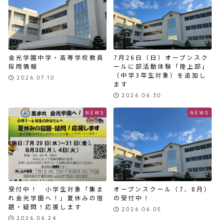
7月26日（日）オープンスク
金光学園中学・高等学校教員
ールに部活動体験「陸上部」
採用情報
（中学3年生対象）を追加し
2026.07.10
ます
2026.06.30
NEWS
NEWS
オープンスクール（7、8月）
受付中！ 小学生対象「集ま
の受付中！
れ金光学園へ！」夏休みの宿
題・疑問！応援します
2026.06.05
2026.06.24