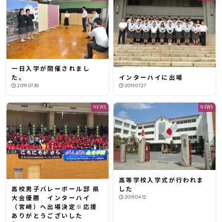
一日入学が開催されまし
インターハイに出場
た。
2019.07.27
2019.07.30
NEWS
NEWS
高等学校入学式が行われま
高校男子バレーボール部 県
した
大会優勝 インターハイ
2019.04.12
（宮崎）へ出場決定※応援
ありがとうございした