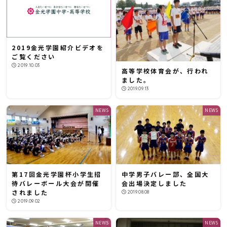
2019金光学園紹介ビデオを
ご覧ください
2019.10.03
高等学校体育会が、行われ
ました。
2019.09.13
NEWS
NEWS
第17回金光学園杯小学生招
中学男子バレー部、全国大
待バレーボール大会が開催
会出場決定しました
されました
2019.08.08
2019.09.02
NEWS
NEWS