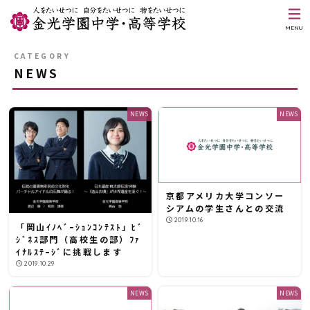
MENU
NEWS
NEWS
NEWS
京都アメリカ大学コンソー
シアムの学生さんとの交流
2019.10.16
「岡山ｲﾉﾍﾞｰｼｮﾝｺﾝﾃｽﾄ」ﾋﾞ
ｼﾞﾈｽ部門（高校生の部）ﾌｧ
ｲﾅﾙｽﾃｰｼﾞに挑戦します
2019.10.29
NEWS
NEWS